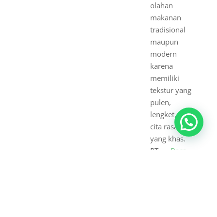
olahan
makanan
tradisional
maupun
modern
karena
memiliki
tekstur yang
pulen,
lengket, dan
cita rasa
yang khas.
PT.
... Baca
Selengkapny
a