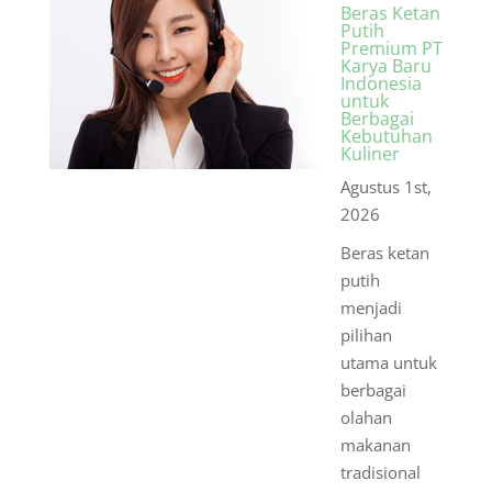
Beras Ketan
Putih
Premium PT
Karya Baru
Indonesia
untuk
Berbagai
Kebutuhan
Kuliner
Agustus 1st,
2026
Beras ketan
putih
menjadi
pilihan
utama untuk
berbagai
olahan
makanan
tradisional