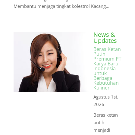
Membantu menjaga tingkat kolestrol Kacang...
News &
Updates
Beras Ketan
Putih
Premium PT
Karya Baru
Indonesia
untuk
Berbagai
Kebutuhan
Kuliner
Agustus 1st,
2026
Beras ketan
putih
menjadi