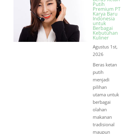
Putih
Premium PT
Karya Baru
Indonesia
untuk
Berbagai
Kebutuhan
Kuliner
Agustus 1st,
2026
Beras ketan
putih
menjadi
pilihan
utama untuk
berbagai
olahan
makanan
tradisional
maupun