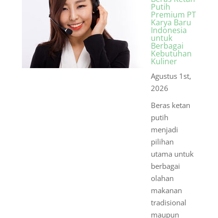
Putih
Premium PT
Karya Baru
Indonesia
untuk
Berbagai
Kebutuhan
Kuliner
Agustus 1st,
2026
Beras ketan
putih
menjadi
pilihan
utama untuk
berbagai
olahan
makanan
tradisional
maupun