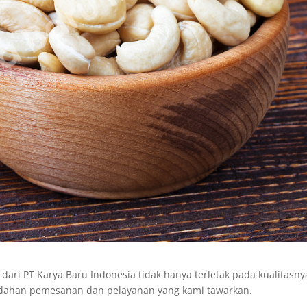
dari PT Karya Baru Indonesia tidak hanya terletak pada kualitasny
mudahan pemesanan dan pelayanan yang kami tawarkan.