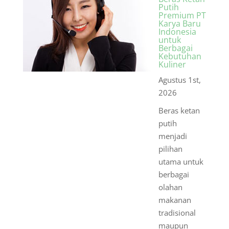
Putih
Premium PT
Karya Baru
Indonesia
untuk
Berbagai
Kebutuhan
Kuliner
Agustus 1st,
2026
Beras ketan
putih
menjadi
pilihan
utama untuk
berbagai
olahan
makanan
tradisional
maupun