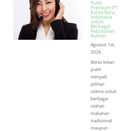
Putih
Premium PT
Karya Baru
Indonesia
untuk
Berbagai
Kebutuhan
Kuliner
Agustus 1st,
2026
Beras ketan
putih
menjadi
pilihan
utama untuk
berbagai
olahan
makanan
tradisional
maupun