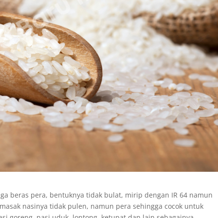
juga beras pera, bentuknya tidak bulat, mirip dengan IR 64 namun
 dimasak nasinya tidak pulen, namun pera sehingga cocok untuk
i goreng, nasi uduk, lontong, ketupat dan lain sebagainya.