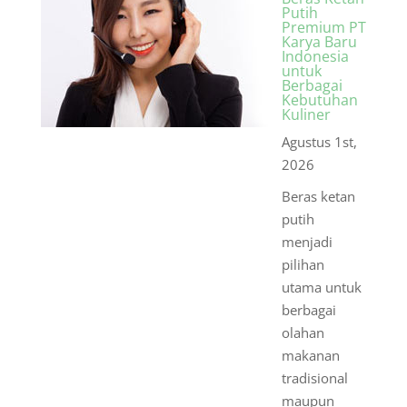
Putih
Premium PT
Karya Baru
Indonesia
untuk
Berbagai
Kebutuhan
Kuliner
Agustus 1st,
2026
Beras ketan
putih
menjadi
pilihan
utama untuk
berbagai
olahan
makanan
tradisional
maupun