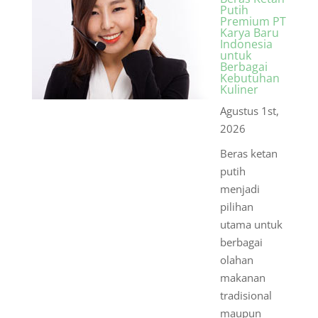
Putih
Premium PT
Karya Baru
Indonesia
untuk
Berbagai
Kebutuhan
Kuliner
Agustus 1st,
2026
Beras ketan
putih
menjadi
pilihan
utama untuk
berbagai
olahan
makanan
tradisional
maupun